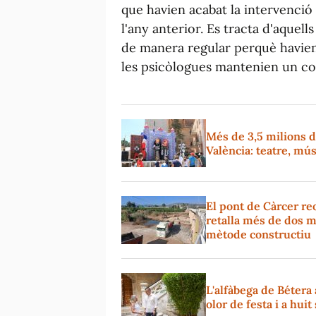
que havien acabat la intervenció
l'any anterior. Es tracta d'aquel
de manera regular perquè havien 
les psicòlogues mantenien un con
Més de 3,5 milions d
València: teatre, mús
El pont de Càrcer reo
retalla més de dos m
mètode constructiu
L'alfàbega de Bétera 
olor de festa i a huit