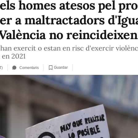
els homes atesos pel pr
er a maltractadors d'Igual
 València no reincideixen
an exercit o estan en risc d'exercir violènc
 en 2021
Guardar
T)
Comentaris