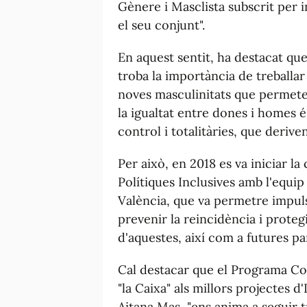
Gènere i Masclista subscrit per ins
el seu conjunt".
En aquest sentit, ha destacat que
troba la importància de treballar
noves masculinitats que permeten
la igualtat entre dones i homes és
control i totalitàries, que derive
Per això, en 2018 es va iniciar la 
Polítiques Inclusives amb l'equi
València, que va permetre impulsa
prevenir la reincidència i protegir 
d'aquestes, així com a futures pa
Cal destacar que el Programa Co
"la Caixa" als millors projectes 
Aitana Mas, "ens anima a seguir t