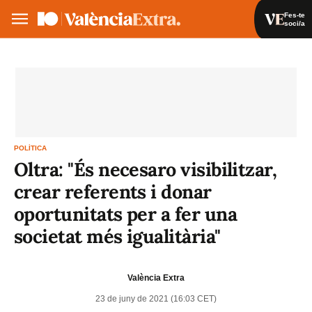
Fes-te
soci/a
Fes-te soci/a
Iniciar sessió
VA
ES
POLÍTICA
Oltra: "És necesaro visibilitzar,
crear referents i donar
oportunitats per a fer una
societat més igualitària"
València Extra
23 de juny de 2021 (16:03 CET)