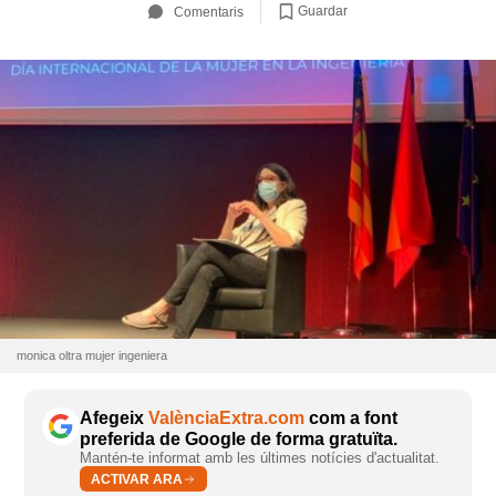
Guardar
Comentaris
monica oltra mujer ingeniera
Afegeix
ValènciaExtra.com
com a font
preferida de Google de forma gratuïta.
Mantén-te informat amb les últimes notícies d'actualitat.
ACTIVAR ARA