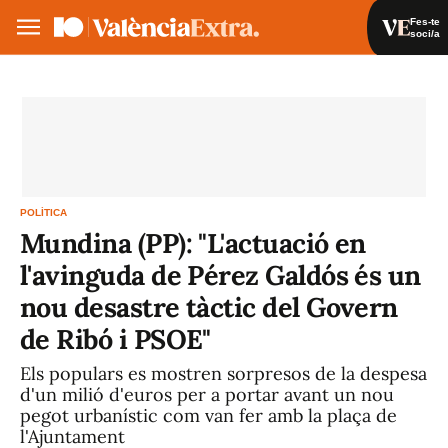
Fes-te
soci/a
Fes-te soci/a
Iniciar sessió
VA
ES
POLÍTICA
Mundina (PP): "L'actuació en
l'avinguda de Pérez Galdós és un
nou desastre tàctic del Govern
de Ribó i PSOE"
Els populars es mostren sorpresos de la despesa
d'un milió d'euros per a portar avant un nou
pegot urbanístic com van fer amb la plaça de
l'Ajuntament