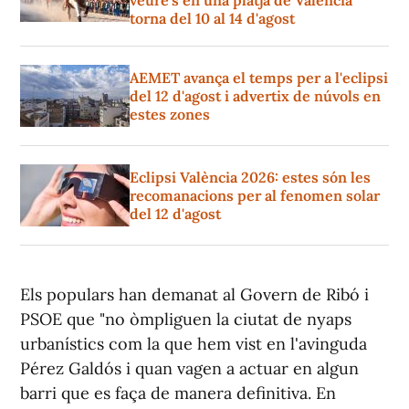
veure's en una platja de València
torna del 10 al 14 d'agost
AEMET avança el temps per a l'eclipsi
del 12 d'agost i advertix de núvols en
estes zones
Eclipsi València 2026: estes són les
recomanacions per al fenomen solar
del 12 d'agost
Els populars han demanat al Govern de Ribó i
PSOE que "no òmpliguen la ciutat de nyaps
urbanístics com la que hem vist en l'avinguda
Pérez Galdós i quan vagen a actuar en algun
barri que es faça de manera definitiva. En