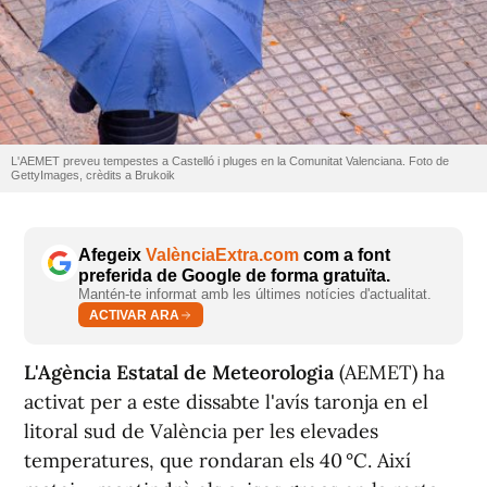
L'AEMET preveu tempestes a Castelló i pluges en la Comunitat Valenciana. Foto de
GettyImages, crèdits a Brukoik
Afegeix
ValènciaExtra.com
com a font
preferida de Google de forma gratuïta.
Mantén-te informat amb les últimes notícies d'actualitat.
ACTIVAR ARA
L'Agència Estatal de Meteorologia
(AEMET) ha
activat per a este dissabte l'avís taronja en el
litoral sud de València per les elevades
temperatures, que rondaran els 40 °C. Així