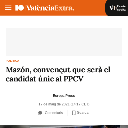
Fes-te
soci/a
Fes-te soci/a
Iniciar sessió
VA
ES
POLÍTICA
Mazón, convençut que serà el
candidat únic al PPCV
Europa Press
17 de maig de 2021 (14:17 CET)
Guardar
Comentaris