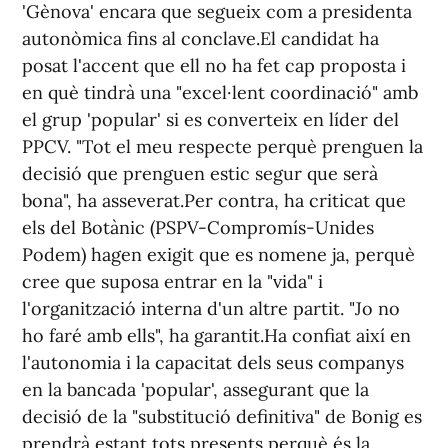
'Gènova' encara que segueix com a presidenta
autonòmica fins al conclave.El candidat ha
posat l'accent que ell no ha fet cap proposta i
en què tindrà una "excel·lent coordinació" amb
el grup 'popular' si es converteix en líder del
PPCV. "Tot el meu respecte perquè prenguen la
decisió que prenguen estic segur que serà
bona", ha asseverat.Per contra, ha criticat que
els del Botànic (PSPV-Compromís-Unides
Podem) hagen exigit que es nomene ja, perquè
cree que suposa entrar en la "vida" i
l'organització interna d'un altre partit. "Jo no
ho faré amb ells", ha garantit.Ha confiat així en
l'autonomia i la capacitat dels seus companys
en la bancada 'popular', assegurant que la
decisió de la "substitució definitiva" de Bonig es
prendrà estant tots presents perquè és la