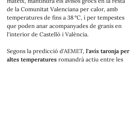
mateix, mantindrà els avisos grocs en la resta
de la Comunitat Valenciana per calor, amb
temperatures de fins a 38 °C, i per tempestes
que poden anar acompanyades de granís en
l'interior de Castelló i València.
Segons la predicció d'AEMET,
l'avís taronja per
altes temperatures
romandrà actiu entre les
12:00 h i les 20:00 h
en el litoral sud de
València
. L'entitat també ha activat
l'avís groc
per calor en l'interior sud de València
, on els
termòmetres arribaran als 38 °C, així com en
l'interior nord de València i en els litorals nord
i sud d'Alacant, amb valors de fins a 36 °C.