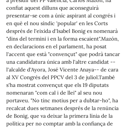
a presidir del PP valencià, Carlos Mazón, ha
confiat aquest dilluns que aconseguirà
presentar-se com a únic aspirant al congrés i
en què el nou síndic 'popular' en les Corts
després de l'eixida d'Isabel Bonig es nomenarà
"dins del termini i en la forma escaient".Mazón,
en declaracions en el parlament, ha posat
l'accent que està "convençut" que podrà tancar
una candidatura única amb l'altre candidat --
l'alcalde d'Ayora, José Vicente Anaya-- de cara
al XV Congrés del PPCV del 3 de juliol.També
s'ha mostrat convençut que els 19 diputats
nomenaran "com cal i de llei" al seu nou
portaveu. "No tinc motius per a dubtar-ho", ha
recalcat dues setmanes després de la renúncia
de Bonig, que va deixar la primera línia de la
política per no comptar amb la confiança de