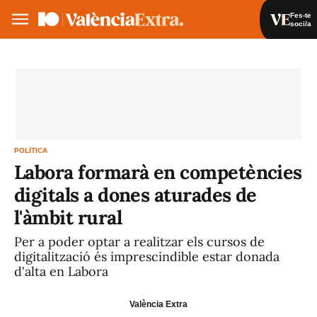
Fes-te
soci/a
Fes-te soci/a
Iniciar sessió
VA
ES
POLÍTICA
Labora formarà en competències
digitals a dones aturades de
l'àmbit rural
Per a poder optar a realitzar els cursos de
digitalització és imprescindible estar donada
d'alta en Labora
València Extra