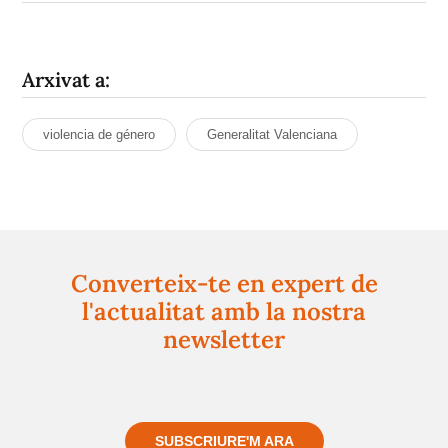
Arxivat a:
violencia de género
Generalitat Valenciana
Converteix-te en expert de
l'actualitat amb la nostra
newsletter
Registra't gratuïtament i et mantindrem informat
sempre de tot el que passa a prop teu
SUBSCRIURE'M ARA