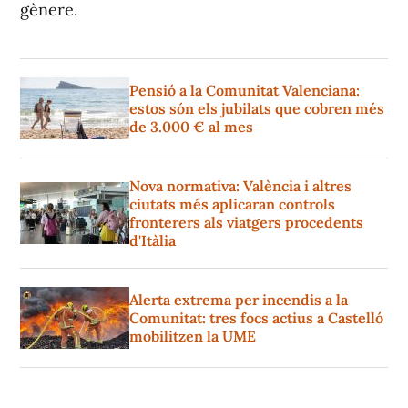
gènere.
Pensió a la Comunitat Valenciana:
estos són els jubilats que cobren més
de 3.000 € al mes
Nova normativa: València i altres
ciutats més aplicaran controls
fronterers als viatgers procedents
d'Itàlia
Alerta extrema per incendis a la
Comunitat: tres focs actius a Castelló
mobilitzen la UME