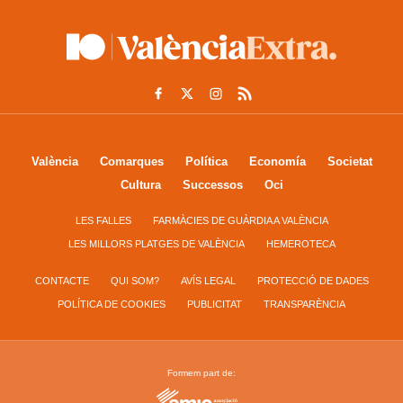
València
Comarques
Política
Economía
Societat
Cultura
Successos
Oci
LES FALLES
FARMÀCIES DE GUÀRDIA A VALÈNCIA
LES MILLORS PLATGES DE VALÈNCIA
HEMEROTECA
CONTACTE
QUI SOM?
AVÍS LEGAL
PROTECCIÓ DE DADES
POLÍTICA DE COOKIES
PUBLICITAT
TRANSPARÈNCIA
Formem part de: