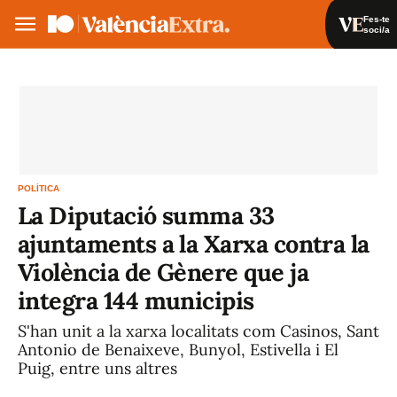
Fes-te
soci/a
Fes-te soci/a
Iniciar sessió
VA
ES
POLÍTICA
La Diputació summa 33
ajuntaments a la Xarxa contra la
Violència de Gènere que ja
integra 144 municipis
S'han unit a la xarxa localitats com Casinos, Sant
Antonio de Benaixeve, Bunyol, Estivella i El
Puig, entre uns altres