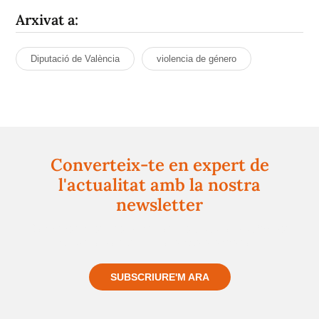
Arxivat a:
Diputació de València
violencia de género
Converteix-te en expert de
l'actualitat amb la nostra
newsletter
Registra't gratuïtament i et mantindrem informat
sempre de tot el que passa a prop teu
SUBSCRIURE'M ARA