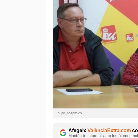
eupv_hospitales
Afegeix
ValènciaExtra.com
com
Mantén-te informat amb les últimes notí