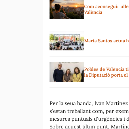
Com aconseguir ullere
València
Marta Santos actua hu
Pobles de València t
la Diputació porta e
Per la seua banda, Iván Martínez 
s'estan treballant com, per exemp
mesures puntuals d'urgències i d'
Sobre aquest últim punt, Martíne