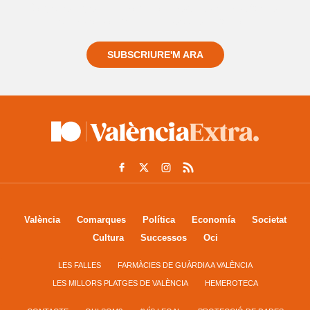
Registra't gratuïtament i et mantindrem informat
sempre de tot el que passa a prop teu
SUBSCRIURE'M ARA
València
Comarques
Política
Economía
Societat
Cultura
Successos
Oci
LES FALLES
FARMÀCIES DE GUÀRDIA A VALÈNCIA
LES MILLORS PLATGES DE VALÈNCIA
HEMEROTECA