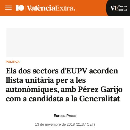
Fes-te
soci/a
Fes-te soci/a
Iniciar sessió
VA
ES
POLÍTICA
Els dos sectors d'EUPV acorden
llista unitària per a les
autonòmiques, amb Pérez Garijo
com a candidata a la Generalitat
Europa Press
13 de novembre de 2018 (21:37 CET)