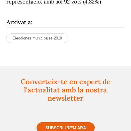
representació, amb sol 92 vots (4,82%)
Arxivat a:
Elecciones municipales 2019
Converteix-te en expert de
l'actualitat amb la nostra
newsletter
Registra't gratuïtament i et mantindrem informat
sempre de tot el que passa a prop teu
SUBSCRIURE'M ARA