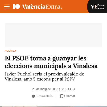
Fes-te
soci/a
Fes-te soci/a
Iniciar sessió
VA
ES
POLÍTICA
El PSOE torna a guanyar les
eleccions municipals a Vinalesa
Javier Puchol seria el pròxim alcalde de
Vinalesa, amb 5 escons per al PSPV
29 de maig de 2019 (17:12 CET)
Guardar
Comentaris