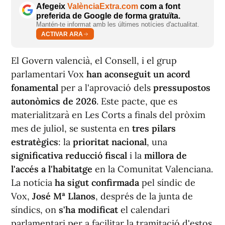
Afegeix
ValènciaExtra.com
com a font
preferida de Google de forma gratuïta.
Mantén-te informat amb les últimes notícies d'actualitat.
ACTIVAR ARA
El Govern valencià, el Consell, i el grup
parlamentari Vox
han aconseguit un acord
fonamental
per a l'aprovació dels
pressupostos
autonòmics de 2026
. Este pacte, que es
materialitzarà en Les Corts a finals del pròxim
mes de juliol, se sustenta en
tres pilars
estratègics
: la
prioritat nacional
, una
significativa reducció fiscal
i la
millora de
l'accés a l'habitatge
en la Comunitat Valenciana.
La notícia
ha sigut confirmada
pel síndic de
Vox,
José Mª Llanos
, després de la junta de
síndics, on
s'ha modificat
el calendari
parlamentari per a facilitar la tramitació d'estos