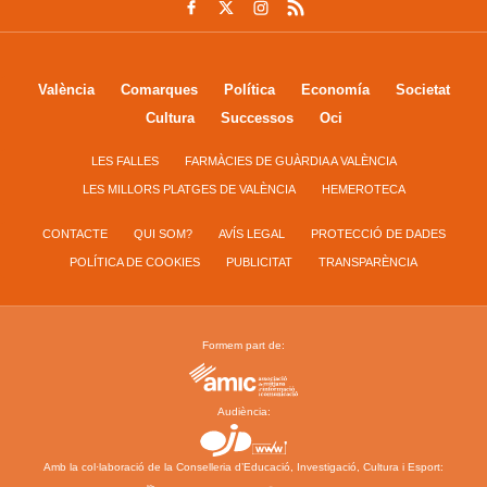
València
Comarques
Política
Economía
Societat
Cultura
Successos
Oci
LES FALLES
FARMÀCIES DE GUÀRDIA A VALÈNCIA
LES MILLORS PLATGES DE VALÈNCIA
HEMEROTECA
CONTACTE
QUI SOM?
AVÍS LEGAL
PROTECCIÓ DE DADES
POLÍTICA DE COOKIES
PUBLICITAT
TRANSPARÈNCIA
Formem part de:
Audiència:
Amb la col·laboració de la Conselleria d’Educació, Investigació, Cultura i Esport: