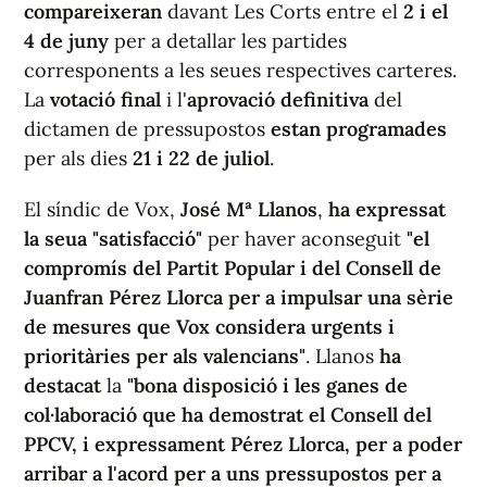
compareixeran
davant Les Corts entre el
2 i el
4 de juny
per a detallar les partides
corresponents a les seues respectives carteres.
La
votació final
i l'
aprovació definitiva
del
dictamen de pressupostos
estan programades
per als dies
21 i 22 de juliol
.
El síndic de Vox,
José Mª Llanos
,
ha expressat
la seua "satisfacció"
per haver aconseguit
"el
compromís del Partit Popular i del Consell de
Juanfran Pérez Llorca per a impulsar una sèrie
de mesures que Vox considera urgents i
prioritàries per als valencians"
. Llanos
ha
destacat
la
"bona disposició i les ganes de
col·laboració que ha demostrat el Consell del
PPCV, i expressament Pérez Llorca, per a poder
arribar a l'acord per a uns pressupostos per a