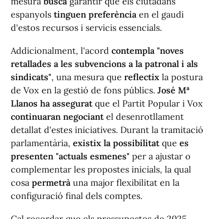
mesura
busca
garantir que els ciutadans
espanyols
tinguen preferència
en el gaudi
d'estos recursos i servicis essencials.
Addicionalment, l'acord
contempla
"noves
retallades a les subvencions a la patronal i als
sindicats"
, una mesura que
reflectix
la postura
de Vox en la gestió de fons públics.
José Mª
Llanos ha assegurat
que el Partit Popular i Vox
continuaran negociant
el desenrotllament
detallat d'estes iniciatives. Durant la tramitació
parlamentària,
existix la possibilitat
que
es
presenten
"actuals esmenes"
per a ajustar o
complementar les propostes inicials, la qual
cosa
permetrà
una major flexibilitat en la
configuració final dels comptes.
Cal recordar que els pressupostos de 2025