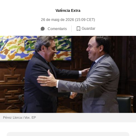
València Extra
26 de maig de 2026 (15:09 CET)
Guardar
Comentaris
Pérez Llorca i Vox. EP