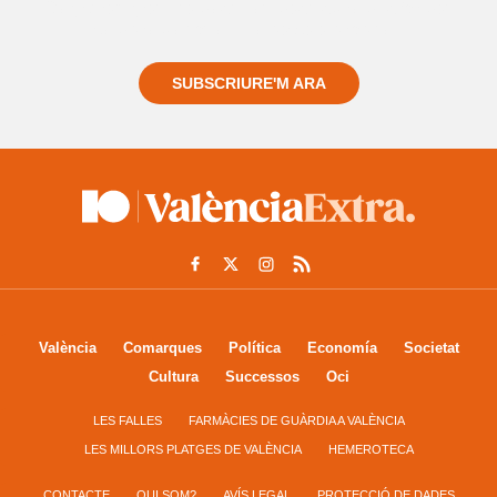
Registra't gratuïtament i et mantindrem informat
sempre de tot el que passa a prop teu
SUBSCRIURE'M ARA
València
Comarques
Política
Economía
Societat
Cultura
Successos
Oci
LES FALLES
FARMÀCIES DE GUÀRDIA A VALÈNCIA
LES MILLORS PLATGES DE VALÈNCIA
HEMEROTECA
CONTACTE
QUI SOM?
AVÍS LEGAL
PROTECCIÓ DE DADES