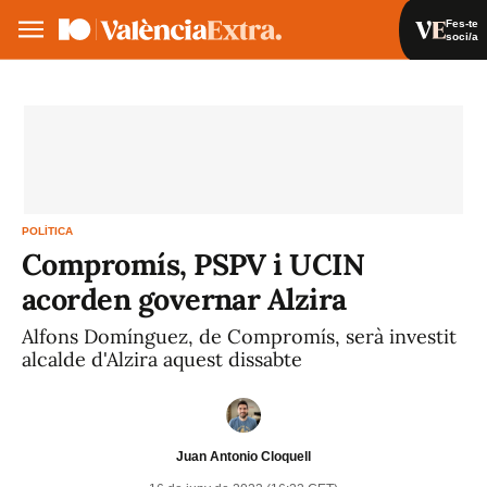
Fes-te
soci/a
Fes-te soci/a
Iniciar sessió
VA
ES
POLÍTICA
Compromís, PSPV i UCIN
acorden governar Alzira
Alfons Domínguez, de Compromís, serà investit
alcalde d'Alzira aquest dissabte
Juan Antonio Cloquell