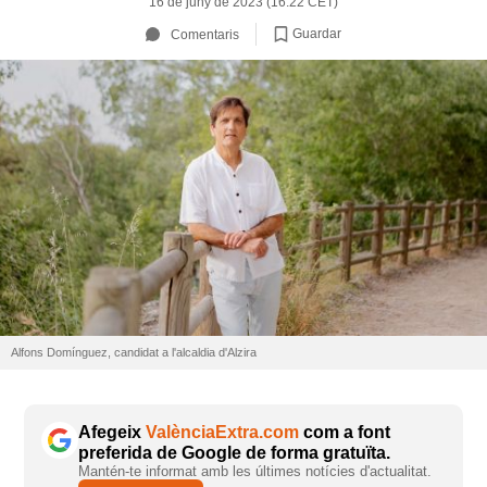
16 de juny de 2023 (16:22 CET)
Guardar
Comentaris
Alfons Domínguez, candidat a l'alcaldia d'Alzira
Afegeix
ValènciaExtra.com
com a font
preferida de Google de forma gratuïta.
Mantén-te informat amb les últimes notícies d'actualitat.