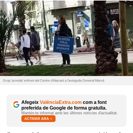
Grup 'provida' enfront del Centre d'Alacant a l'avinguda General Marvá
Afegeix
ValènciaExtra.com
com a font
preferida de Google de forma gratuïta.
Mantén-te informat amb les últimes notícies d'actualitat.
ACTIVAR ARA