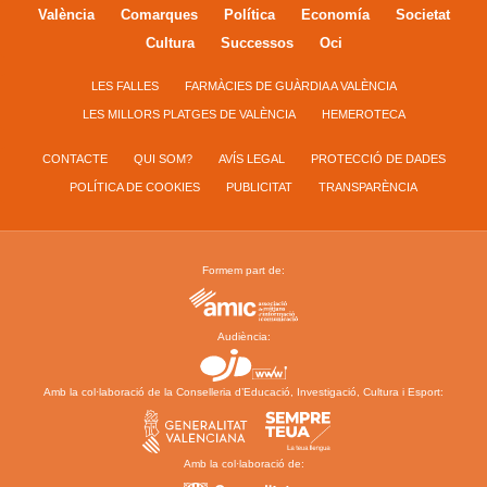
València
Comarques
Política
Economía
Societat
Cultura
Successos
Oci
LES FALLES
FARMÀCIES DE GUÀRDIA A VALÈNCIA
LES MILLORS PLATGES DE VALÈNCIA
HEMEROTECA
CONTACTE
QUI SOM?
AVÍS LEGAL
PROTECCIÓ DE DADES
POLÍTICA DE COOKIES
PUBLICITAT
TRANSPARÈNCIA
Formem part de:
Audiència:
Amb la col·laboració de la Conselleria d’Educació, Investigació, Cultura i Esport:
Amb la col·laboració de: