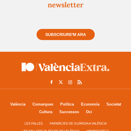
newsletter
Registra't gratuïtament i et mantindrem informat
sempre de tot el que passa a prop teu
SUBSCRIURE'M ARA
València
Comarques
Política
Economía
Societat
Cultura
Successos
Oci
LES FALLES
FARMÀCIES DE GUÀRDIA A VALÈNCIA