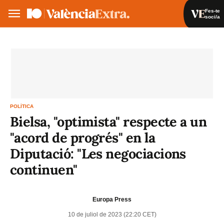
Fes-te
soci/a
Fes-te soci/a
Iniciar sessió
VA
ES
POLÍTICA
Bielsa, "optimista" respecte a un
"acord de progrés" en la
Diputació: "Les negociacions
continuen"
Europa Press
10 de juliol de 2023 (22:20 CET)