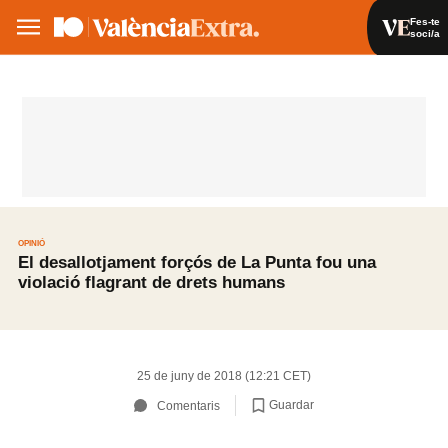
Fes-te
soci/a
Fes-te soci/a
Iniciar sessió
VA
ES
OPINIÓ
El desallotjament forçós de La Punta fou una
violació flagrant de drets humans
25 de juny de 2018 (12:21 CET)
Guardar
Comentaris