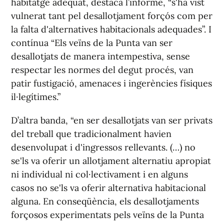
habitatge adequat, destaca l’informe, “s'ha vist
vulnerat tant pel desallotjament forçós com per
la falta d'alternatives habitacionals adequades”. I
contínua “Els veïns de la Punta van ser
desallotjats de manera intempestiva, sense
respectar les normes del degut procés, van
patir fustigació, amenaces i ingerències físiques
il·legítimes.”
D’altra banda, “en ser desallotjats van ser privats
del treball que tradicionalment havien
desenvolupat i d'ingressos rellevants. (…) no
se'ls va oferir un allotjament alternatiu apropiat
ni individual ni col·lectivament i en alguns
casos no se'ls va oferir alternativa habitacional
alguna. En conseqüència, els desallotjaments
forçosos experimentats pels veïns de la Punta