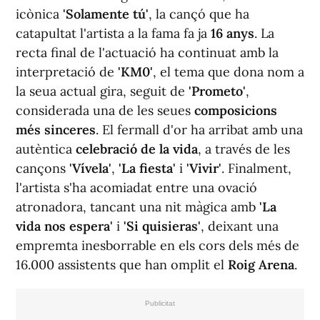
icònica
'Solamente tú'
, la cançó que ha
catapultat l'artista a la fama fa ja
16 anys
. La
recta final de l'actuació ha continuat amb la
interpretació de
'KM0'
, el tema que dona nom a
la seua actual gira, seguit de
'Prometo'
,
considerada una de les seues
composicions
més sinceres
. El fermall d'or ha arribat amb una
autèntica
celebració de la vida
, a través de les
cançons
'Vívela'
,
'La fiesta'
i
'Vivir'
. Finalment,
l'artista s'ha acomiadat entre una ovació
atronadora, tancant una nit màgica amb
'La
vida nos espera'
i
'Si quisieras'
, deixant una
empremta inesborrable en els cors dels més de
16.000 assistents que han omplit el
Roig Arena
.