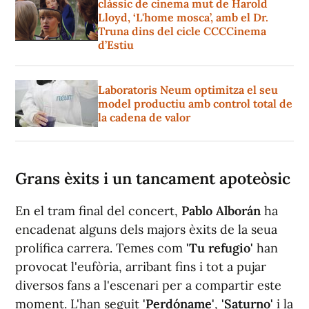
clàssic de cinema mut de Harold
Lloyd, ‘L'home mosca’, amb el Dr.
Truna dins del cicle CCCCinema
d’Estiu
Laboratoris Neum optimitza el seu
model productiu amb control total de
la cadena de valor
Grans èxits i un tancament apoteòsic
En el tram final del concert,
Pablo Alborán
ha
encadenat alguns dels majors èxits de la seua
prolífica carrera. Temes com
'Tu refugio'
han
provocat l'eufòria, arribant fins i tot a pujar
diversos fans a l'escenari per a compartir este
moment. L'han seguit
'Perdóname'
,
'Saturno'
i la