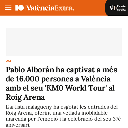
Fes-te
soci/a
Fes-te soci/a
Iniciar sessió
VA
ES
OCI
Pablo Alborán ha captivat a més
de 16.000 persones a València
amb el seu 'KM0 World Tour' al
Roig Arena
L'artista malagueny ha esgotat les entrades del
Roig Arena, oferint una vetlada inoblidable
marcada per l'emoció i la celebració del seu 37é
aniversari.