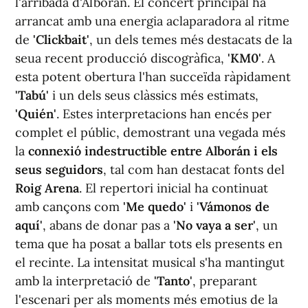
l'arribada d'Alborán. El concert principal ha
arrancat amb una energia aclaparadora al ritme
de
'Clickbait'
, un dels temes més destacats de la
seua recent producció discogràfica,
'KM0'
. A
esta potent obertura l'han succeïda ràpidament
'Tabú'
i un dels seus clàssics més estimats,
'Quién'
. Estes interpretacions han encés per
complet el públic, demostrant una vegada més
la
connexió indestructible entre Alborán i els
seus seguidors
, tal com han destacat fonts del
Roig Arena
. El repertori inicial ha continuat
amb cançons com
'Me quedo'
i
'Vámonos de
aquí'
, abans de donar pas a
'No vaya a ser'
, un
tema que ha posat a ballar tots els presents en
el recinte. La intensitat musical s'ha mantingut
amb la interpretació de
'Tanto'
, preparant
l'escenari per als moments més emotius de la