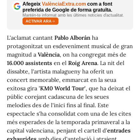
Afegeix
ValènciaExtra.com
com a font
preferida de Google de forma gratuïta.
Mantén-te informat amb les últimes notícies d'actualitat.
ACTIVAR ARA
L'aclamat cantant
Pablo Alborán
ha
protagonitzat un esdeveniment musical de gran
magnitud a
València
, on ha congregat més de
16.000 assistents
en el
Roig Arena
. La nit del
dissabte, l'artista malagueny ha oferit un
concert memorable, emmarcat en la seua
exitosa gira
'KM0 World Tour'
, que ha deixat el
públic corejant cadascuna de les seues
melodies des de l'inici fins al final. Este
espectacle s'ha consolidat com una de les cites
més esperades de la temporada primaveral a la
capital valenciana, penjant el cartell d'
entrades
exhaurides
amb dies d'antelació i atraient