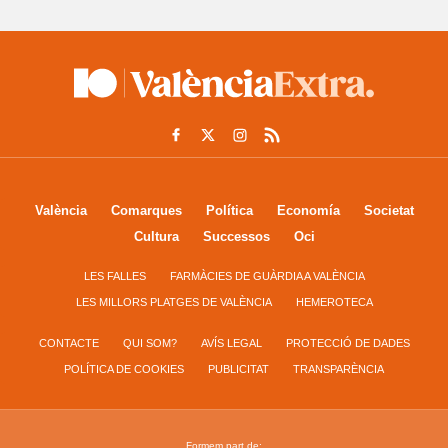
València
Comarques
Política
Economía
Societat
Cultura
Successos
Oci
LES FALLES
FARMÀCIES DE GUÀRDIA A VALÈNCIA
LES MILLORS PLATGES DE VALÈNCIA
HEMEROTECA
CONTACTE
QUI SOM?
AVÍS LEGAL
PROTECCIÓ DE DADES
POLÍTICA DE COOKIES
PUBLICITAT
TRANSPARÈNCIA
Formem part de: