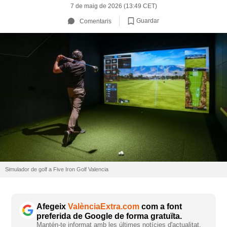
7 de maig de 2026 (13:49 CET)
Guardar
Comentaris
Simulador de golf a Five Iron Golf Valencia
Afegeix
ValènciaExtra.com
com a font
preferida de Google de forma gratuïta.
Mantén-te informat amb les últimes notícies d'actualitat.