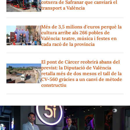
cotxera de Safranar que canviarà el
transport a València
Més de 3,5 milions d'euros perquè la
cultura arribe als 266 pobles de
València: teatre, música i festes en
cada racó de la província
El pont de Càrcer reobrirà abans del
previst: la Diputació de València
retalla més de dos mesos el tall de la
CV-560 gràcies a un canvi de mètode
constructiu