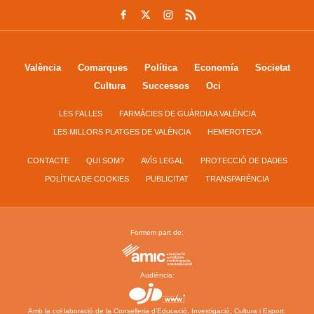
València
Comarques
Política
Economía
Societat
Cultura
Successos
Oci
LES FALLES
FARMÀCIES DE GUÀRDIA A VALÈNCIA
LES MILLORS PLATGES DE VALÈNCIA
HEMEROTECA
CONTACTE
QUI SOM?
AVÍS LEGAL
PROTECCIÓ DE DADES
POLÍTICA DE COOKIES
PUBLICITAT
TRANSPARÈNCIA
Formem part de:
Audiència:
Amb la col·laboració de la Conselleria d’Educació, Investigació, Cultura i Esport: