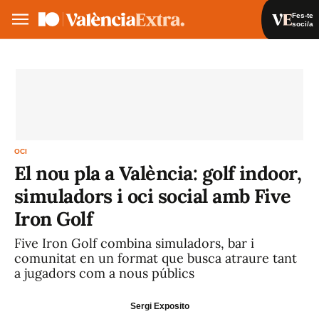
Fes-te
soci/a
Fes-te soci/a
Iniciar sessió
VA
ES
OCI
El nou pla a València: golf indoor,
simuladors i oci social amb Five
Iron Golf
Five Iron Golf combina simuladors, bar i
comunitat en un format que busca atraure tant
a jugadors com a nous públics
Sergi Exposito