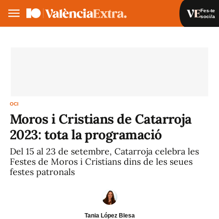
Fes-te
soci/a
Fes-te soci/a
Iniciar sessió
VA
ES
OCI
Moros i Cristians de Catarroja
2023: tota la programació
Del 15 al 23 de setembre, Catarroja celebra les
Festes de Moros i Cristians dins de les seues
festes patronals
Tania López Blesa