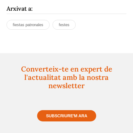
Arxivat a:
fiestas patronales
festes
Converteix-te en expert de
l'actualitat amb la nostra
newsletter
Registra't gratuïtament i et mantindrem informat
sempre de tot el que passa a prop teu
SUBSCRIURE'M ARA