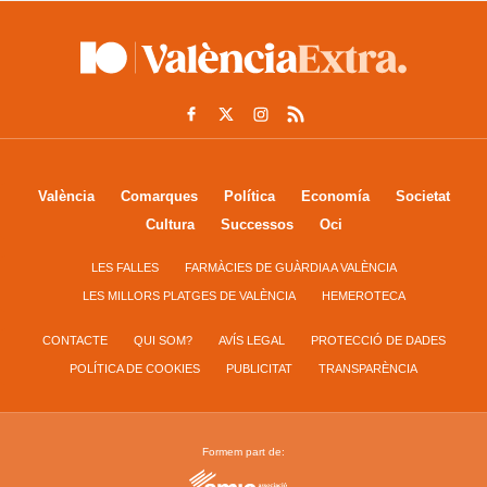
València
Comarques
Política
Economía
Societat
Cultura
Successos
Oci
LES FALLES
FARMÀCIES DE GUÀRDIA A VALÈNCIA
LES MILLORS PLATGES DE VALÈNCIA
HEMEROTECA
CONTACTE
QUI SOM?
AVÍS LEGAL
PROTECCIÓ DE DADES
POLÍTICA DE COOKIES
PUBLICITAT
TRANSPARÈNCIA
Formem part de: