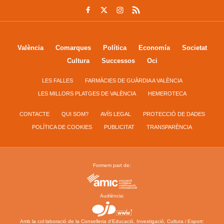
València
Comarques
Política
Economía
Societat
Cultura
Successos
Oci
LES FALLES
FARMÀCIES DE GUÀRDIA A VALÈNCIA
LES MILLORS PLATGES DE VALÈNCIA
HEMEROTECA
CONTACTE
QUI SOM?
AVÍS LEGAL
PROTECCIÓ DE DADES
POLÍTICA DE COOKIES
PUBLICITAT
TRANSPARÈNCIA
Formem part de:
Audiència:
Amb la col·laboració de la Conselleria d’Educació, Investigació, Cultura i Esport: