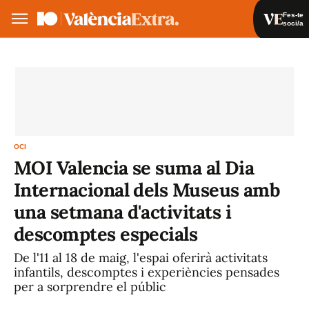
Fes-te
soci/a
Fes-te soci/a
Iniciar sessió
VA
ES
OCI
MOI Valencia se suma al Dia
Internacional dels Museus amb
una setmana d'activitats i
descomptes especials
De l'11 al 18 de maig, l'espai oferirà activitats
infantils, descomptes i experiències pensades
per a sorprendre el públic