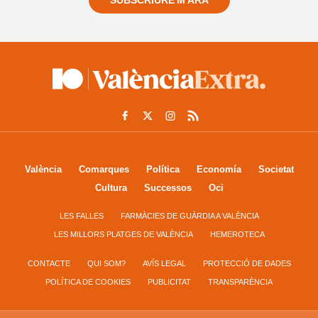
SUBSCRIURE'M ARA
València
Comarques
Política
Economía
Societat
Cultura
Successos
Oci
LES FALLES
FARMÀCIES DE GUÀRDIA A VALÈNCIA
LES MILLORS PLATGES DE VALÈNCIA
HEMEROTECA
CONTACTE
QUI SOM?
AVÍS LEGAL
PROTECCIÓ DE DADES
POLÍTICA DE COOKIES
PUBLICITAT
TRANSPARÈNCIA