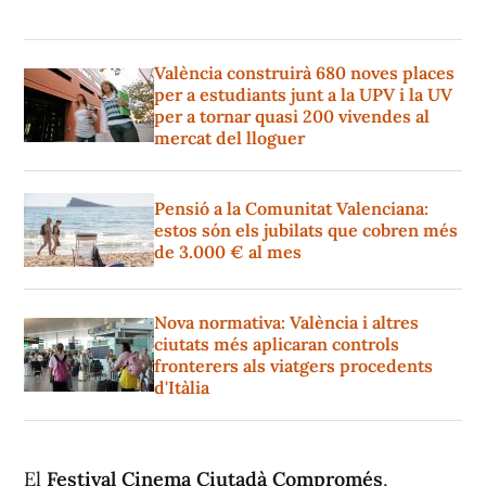
València construirà 680 noves places
per a estudiants junt a la UPV i la UV
per a tornar quasi 200 vivendes al
mercat del lloguer
Pensió a la Comunitat Valenciana:
estos són els jubilats que cobren més
de 3.000 € al mes
Nova normativa: València i altres
ciutats més aplicaran controls
fronterers als viatgers procedents
d'Itàlia
El
Festival Cinema Ciutadà Compromés
,