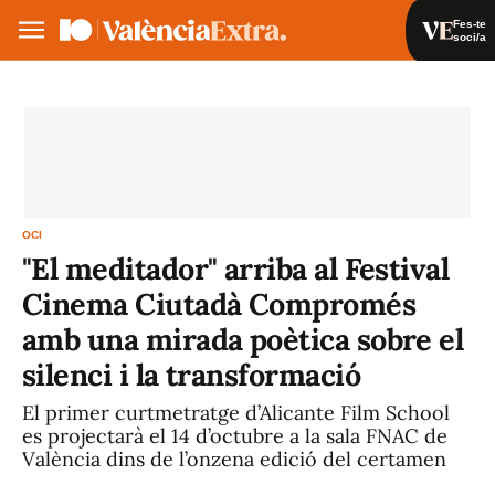
Fes-te
soci/a
Fes-te soci/a
Iniciar sessió
VA
ES
OCI
"El meditador" arriba al Festival
Cinema Ciutadà Compromés
amb una mirada poètica sobre el
silenci i la transformació
El primer curtmetratge d’Alicante Film School
es projectarà el 14 d’octubre a la sala FNAC de
València dins de l’onzena edició del certamen