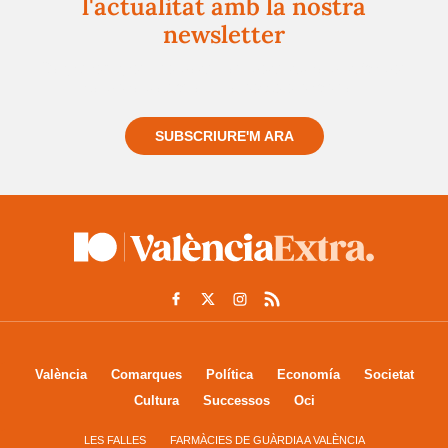
l'actualitat amb la nostra
newsletter
Registra't gratuïtament i et mantindrem informat
sempre de tot el que passa a prop teu
SUBSCRIURE'M ARA
València
Comarques
Política
Economía
Societat
Cultura
Successos
Oci
LES FALLES
FARMÀCIES DE GUÀRDIA A VALÈNCIA