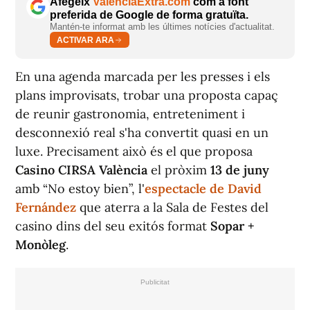
Afegeix
ValènciaExtra.com
com a font
preferida de Google de forma gratuïta.
Mantén-te informat amb les últimes notícies d'actualitat.
ACTIVAR ARA
En una agenda marcada per les presses i els
plans improvisats, trobar una proposta capaç
de reunir gastronomia, entreteniment i
desconnexió real s'ha convertit quasi en un
luxe. Precisament això és el que proposa
Casino CIRSA València
el pròxim
13 de juny
amb “No estoy bien”, l'
espectacle de David
Fernández
que aterra a la Sala de Festes del
casino dins del seu exitós format
Sopar +
Monòleg
.