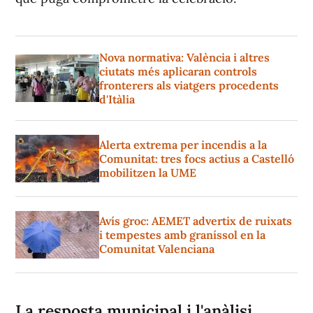
Nova normativa: València i altres
ciutats més aplicaran controls
fronterers als viatgers procedents
d'Itàlia
Alerta extrema per incendis a la
Comunitat: tres focs actius a Castelló
mobilitzen la UME
Avís groc: AEMET advertix de ruixats
i tempestes amb graníssol en la
Comunitat Valenciana
La resposta municipal i l'anàlisi