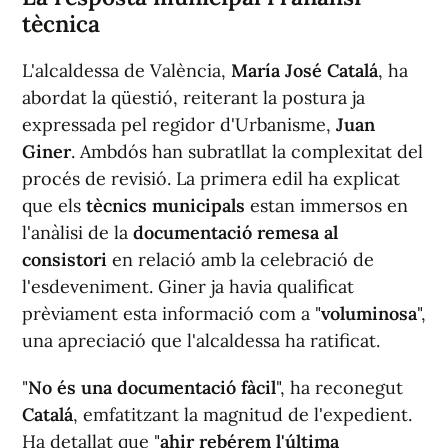
tècnica
L'alcaldessa de València,
María José Catalá
, ha
abordat la qüestió, reiterant la postura ja
expressada pel regidor d'Urbanisme,
Juan
Giner
. Ambdós han subratllat la complexitat del
procés de revisió. La primera edil ha explicat
que els
tècnics municipals
estan immersos en
l'anàlisi de la
documentació remesa al
consistori
en relació amb la celebració de
l'esdeveniment. Giner ja havia qualificat
prèviament esta informació com a "
voluminosa
",
una apreciació que l'alcaldessa ha ratificat.
"
No és una documentació fàcil
", ha reconegut
Catalá
, emfatitzant la magnitud de l'expedient.
Ha detallat que "
ahir rebérem l'última