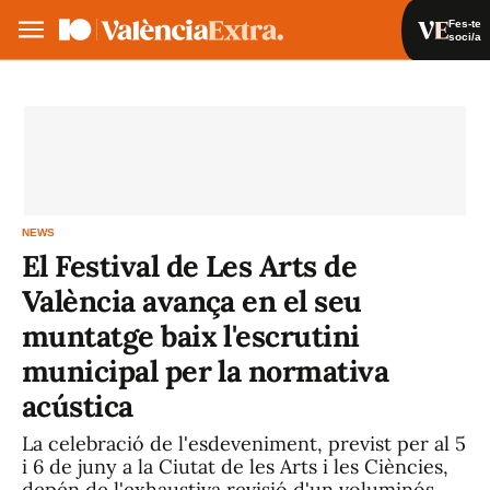
Fes-te
soci/a
Fes-te soci/a
Iniciar sessió
VA
ES
NEWS
El Festival de Les Arts de
València avança en el seu
muntatge baix l'escrutini
municipal per la normativa
acústica
La celebració de l'esdeveniment, previst per al 5
i 6 de juny a la Ciutat de les Arts i les Ciències,
depén de l'exhaustiva revisió d'un voluminós