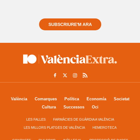
Registra't gratuïtament i et mantindrem informat
sempre de tot el que passa a prop teu
SUBSCRIURE'M ARA
València
Comarques
Política
Economía
Societat
Cultura
Successos
Oci
LES FALLES
FARMÀCIES DE GUÀRDIA A VALÈNCIA
LES MILLORS PLATGES DE VALÈNCIA
HEMEROTECA