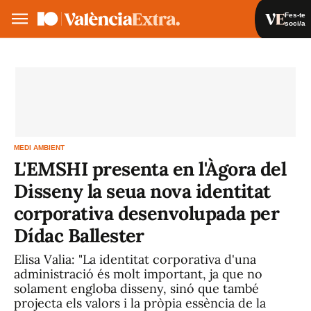
Fes-te
soci/a
Fes-te soci/a
Iniciar sessió
VA
ES
MEDI AMBIENT
L'EMSHI presenta en l'Àgora del
Disseny la seua nova identitat
corporativa desenvolupada per
Dídac Ballester
Elisa Valia: "La identitat corporativa d'una
administració és molt important, ja que no
solament engloba disseny, sinó que també
projecta els valors i la pròpia essència de la