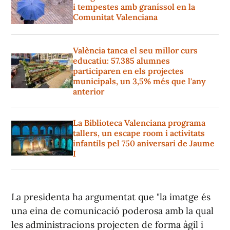
i tempestes amb graníssol en la
Comunitat Valenciana
València tanca el seu millor curs
educatiu: 57.385 alumnes
participaren en els projectes
municipals, un 3,5% més que l'any
anterior
La Biblioteca Valenciana programa
tallers, un escape room i activitats
infantils pel 750 aniversari de Jaume
I
La presidenta ha argumentat que "la imatge és
una eina de comunicació poderosa amb la qual
les administracions projecten de forma àgil i