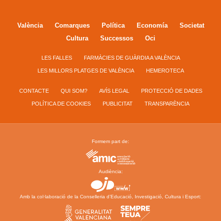
València
Comarques
Política
Economía
Societat
Cultura
Successos
Oci
LES FALLES
FARMÀCIES DE GUÀRDIA A VALÈNCIA
LES MILLORS PLATGES DE VALÈNCIA
HEMEROTECA
CONTACTE
QUI SOM?
AVÍS LEGAL
PROTECCIÓ DE DADES
POLÍTICA DE COOKIES
PUBLICITAT
TRANSPARÈNCIA
Formem part de:
Audiència:
Amb la col·laboració de la Conselleria d’Educació, Investigació, Cultura i Esport: