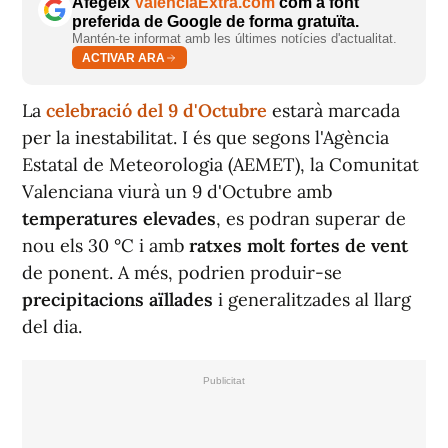
Afegeix
ValènciaExtra.com
com a font
preferida de Google de forma gratuïta.
Mantén-te informat amb les últimes notícies d'actualitat.
ACTIVAR ARA
La
celebració del 9 d'Octubre
estarà marcada
per la inestabilitat. I és que segons l'Agència
Estatal de Meteorologia (AEMET), la Comunitat
Valenciana viurà un 9 d'Octubre amb
temperatures elevades
, es podran superar de
nou els 30 °C i amb
ratxes molt fortes de vent
de ponent. A més, podrien produir-se
precipitacions aïllades
i generalitzades al llarg
del dia.