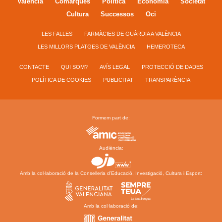
València
Comarques
Política
Economía
Societat
Cultura
Successos
Oci
LES FALLES
FARMÀCIES DE GUÀRDIA A VALÈNCIA
LES MILLORS PLATGES DE VALÈNCIA
HEMEROTECA
CONTACTE
QUI SOM?
AVÍS LEGAL
PROTECCIÓ DE DADES
POLÍTICA DE COOKIES
PUBLICITAT
TRANSPARÈNCIA
Formem part de:
Audiència:
Amb la col·laboració de la Conselleria d’Educació, Investigació, Cultura i Esport:
Amb la col·laboració de: