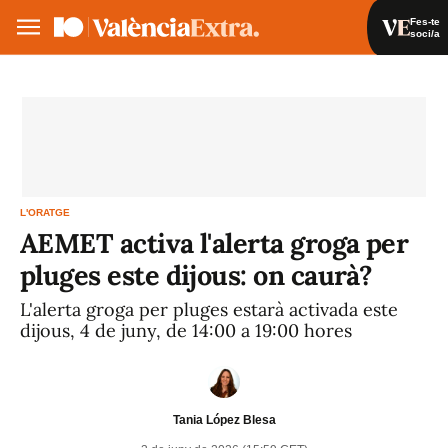
Fes-te
soci/a
Fes-te soci/a
Iniciar sessió
VA
ES
L'ORATGE
AEMET activa l'alerta groga per
pluges este dijous: on caurà?
L'alerta groga per pluges estarà activada este
dijous, 4 de juny, de 14:00 a 19:00 hores
Tania López Blesa