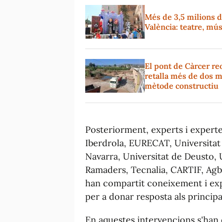
Més de 3,5 milions d
València: teatre, mús
El pont de Càrcer reo
retalla més de dos m
mètode constructiu
Posteriorment, experts i experte
Iberdrola, EURECAT, Universitat 
Navarra, Universitat de Deusto, 
Ramaders, Tecnalia, CARTIF, Ag
han compartit coneixement i ex
per a donar resposta als principal
En aquestes intervencions s'han