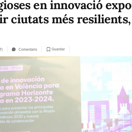
gioses en innovació expo
r ciutats més resilients,
Guardar
T)
Comentaris