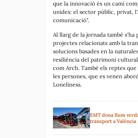
que la innovació és un camí comp
unides: el sector públic, privat, l
comunicació".
Al llarg de la jornada també s'ha
projectes relacionats amb la tra
solucions basades en la natural
resiliència del patrimoni cultura
com Arch. També els reptes que t
les persones, que es venen abor
Loneliness.
EMT dona llum verda 
transport a València