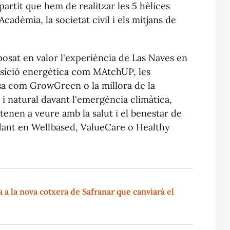
artit que hem de realitzar les 5 hèlices
'Acadèmia, la societat civil i els mitjans de
 posat en valor l'experiència de Las Naves en
nsició energètica com MAtchUP, les
esa com GrowGreen o la millora de la
l i natural davant l'emergència climàtica,
enen a veure amb la salut i el benestar de
dant en Wellbased, ValueCare o Healthy
a la nova cotxera de Safranar que canviarà el