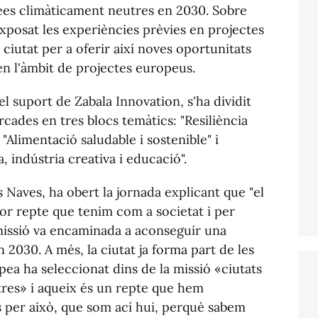
pees climàticament neutres en 2030. Sobre
 exposat les experiències prèvies en projectes
 ciutat per a oferir així noves oportunitats
en l'àmbit de projectes europeus.
l suport de Zabala Innovation, s'ha dividit
cades en tres blocs temàtics: "Resiliència
 "Alimentació saludable i sostenible" i
, indústria creativa i educació".
 Naves, ha obert la jornada explicant que "el
jor repte que tenim com a societat i per
missió va encaminada a aconseguir una
2030. A més, la ciutat ja forma part de les
pea ha seleccionat dins de la missió «ciutats
utres» i aqueix és un repte que hem
és per això, que som ací hui, perquè sabem