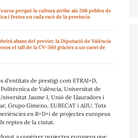
'euros perquè la cultura arribe als 266 pobles de
ica i festes en cada racó de la província
brirà abans del previst: la Diputació de València
esos el tall de la CV-560 gràcies a un canvi de
s d'entitats de prestigi com ETRAI+D,
Politècnica de València, Universitat de
Universitat Jaume I, Unió de Llauradors i
bar, Grupo Gimeno, EURECAT i AIJU. Tots
periències en R+D+i de projectes europeus
s reptes de la ciutat.
 donat a conéixer projectes europeus que