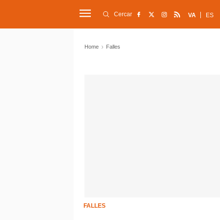
Cercar
VA
ES
Home
Falles
FALLES