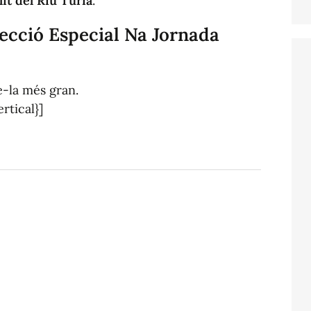
lit del Riu Túria
.
 Secció Especial Na Jornada
e-la més gran.
ertical}]