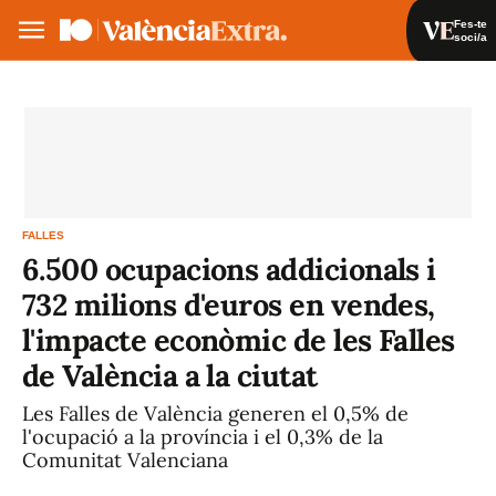
Fes-te
soci/a
Fes-te soci/a
Iniciar sessió
VA
ES
FALLES
6.500 ocupacions addicionals i
732 milions d'euros en vendes,
l'impacte econòmic de les Falles
de València a la ciutat
Les Falles de València generen el 0,5% de
l'ocupació a la província i el 0,3% de la
Comunitat Valenciana