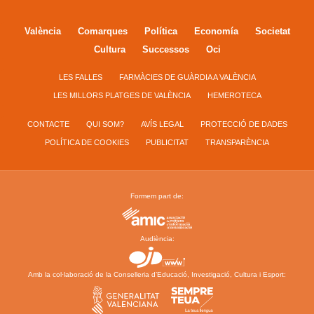
València
Comarques
Política
Economía
Societat
Cultura
Successos
Oci
LES FALLES
FARMÀCIES DE GUÀRDIA A VALÈNCIA
LES MILLORS PLATGES DE VALÈNCIA
HEMEROTECA
CONTACTE
QUI SOM?
AVÍS LEGAL
PROTECCIÓ DE DADES
POLÍTICA DE COOKIES
PUBLICITAT
TRANSPARÈNCIA
Formem part de:
Audiència:
Amb la col·laboració de la Conselleria d’Educació, Investigació, Cultura i Esport: