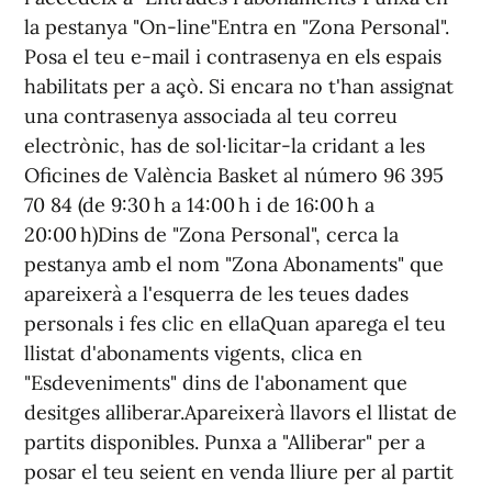
la pestanya "On-
line
"Entra en "Zona Personal".
Posa el teu e-mail i contrasenya en els espais
habilitats per a açò. Si encara no t'han assignat
una contrasenya associada al teu correu
electrònic, has de sol·licitar-la cridant a les
Oficines de València
Basket
al número 96 395
70 84 (de 9:30 h a 14:00 h i de 16:00 h a
20:00 h)Dins de "Zona Personal", cerca la
pestanya amb el nom "Zona Abonaments" que
apareixerà a l'esquerra de les teues dades
personals i fes clic en ellaQuan aparega el teu
llistat d'abonaments vigents, clica en
"Esdeveniments" dins de l'abonament que
desitges alliberar.Apareixerà llavors el llistat de
partits disponibles. Punxa a "Alliberar" per a
posar el teu seient en venda lliure per al partit