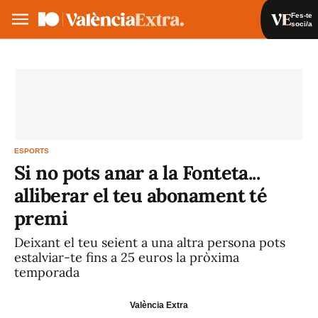
Fes-te
soci/a
Fes-te soci/a
Iniciar sessió
VA
ES
ESPORTS
Si no pots anar a la Fonteta...
alliberar el teu abonament té
premi
Deixant el teu seient a una altra persona pots
estalviar-te fins a 25 euros la pròxima
temporada
València Extra