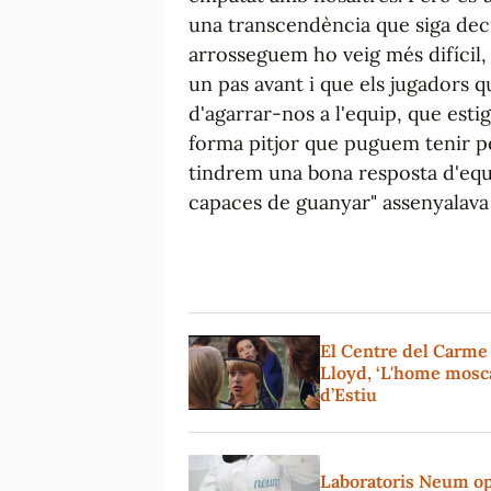
una transcendència que siga deci
arrosseguem ho veig més difícil,
un pas avant i que els jugadors 
d'agarrar-nos a l'equip, que est
forma pitjor que puguem tenir pe
tindrem una bona resposta d'equi
capaces de guanyar" assenyalava 
El Centre del Carme
Lloyd, ‘L'home mosca
d’Estiu
Laboratoris Neum op