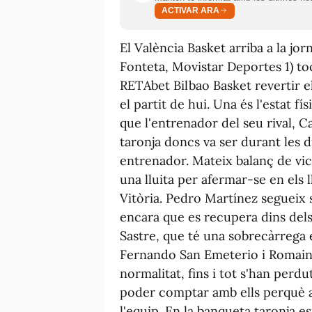
ACTIVAR ARA
El València Basket arriba a la jor
Fonteta, Movistar Deportes 1) to
RETAbet Bilbao Basket revertir e
el partit de hui. Una és l'estat fís
que l'entrenador del seu rival, C
taronja doncs va ser durant les
entrenador. Mateix balanç de vict
una lluita per afermar-se en els 
Vitòria. Pedro Martínez segueix
encara que es recupera dins del
Sastre, que té una sobrecàrrega 
Fernando San Emeterio i Romain
normalitat, fins i tot s'han perdu
poder comptar amb ells perquè a
l'equip. En la banqueta taronja e