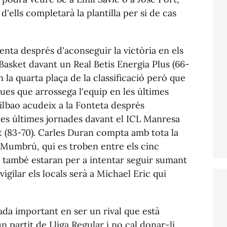
d'ells completarà la plantilla per si de cas
enta després d'aconseguir la victòria en els
Basket davant un Real Betis Energia Plus (66-
en la quarta plaça de la classificació però que
ques que arrossega l'equip en les últimes
Bilbao acudeix a la Fonteta després
dues últimes jornades davant el ICL Manresa
ut (83-70). Carles Duran compta amb tota la
i Mumbrú, qui es troben entre els cinc
a, també estaran per a intentar seguir sumant
igilar els locals serà a Michael Eric qui
ada important en ser un rival que està
 partit de Lliga Regular i no cal donar-li