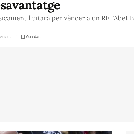
esavantatge
ísicament lluitarà per vèncer a un RETAbet 
Guardar
entaris