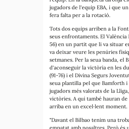
jugadors de l'equip EBA, i que un 
fera falta per a la rotació.
Tots dos equips arriben a la Font
seus enfrontaments. El València 
56) en un partit que li va situar 
va deixar veure les penúries físi
setmanes. Per la seua banda, el 
d'aconseguir la victòria en les 
(91-76) i el Divina Segurs Jovent
seua plantilla pel que Bamforth 
jugadors més valorats de la Llig
victòries. A qui també hauran de v
arriba en un excel·lent moment.
"Davant el Bilbao tenim una trob
empatat amb nosaltres. Però és un