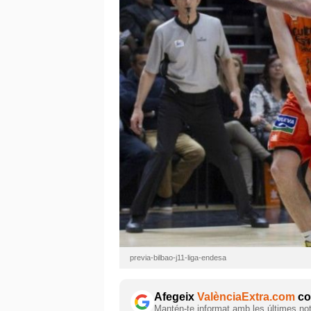
previa-bilbao-j11-liga-endesa
Afegeix
ValènciaExtra.com
com
Mantén-te informat amb les últimes notí