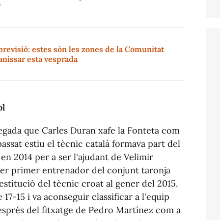
r
previsió: estes són les zones de la Comunitat
anissar esta vesprada
ol
 vegada que Carles Duran xafe la Fonteta com
 passat estiu el tècnic català formava part del
 en 2014 per a ser l'ajudant de Velimir
a ser primer entrenador del conjunt taronja
estitució del tècnic croat al gener del 2015.
 17-15 i va aconseguir classificar a l'equip
 Després del fitxatge de Pedro Martínez com a