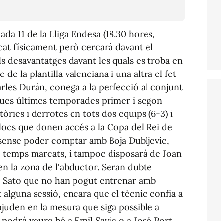
nada 11 de la Lliga Endesa (18.30 hores,
cat físicament però cercarà davant el
ls desavantatges davant les quals es troba en
ic de la plantilla valenciana i una altra el fet
arles Durán, conega a la perfecció al conjunt
 dues últimes temporades primer i segon
òries i derrotes en tots dos equips (6-3) i
llocs que donen accés a la Copa del Rei de
 sense poder comptar amb Boja Dubljevic,
s temps marcats, i tampoc disposarà de Joan
en la zona de l'abductor. Seran dubte
 Sato que no han pogut entrenar amb
t alguna sessió, encara que el tècnic confia a
juden en la mesura que siga possible a
s podrà veure bé a Emil Savic o a José Port,