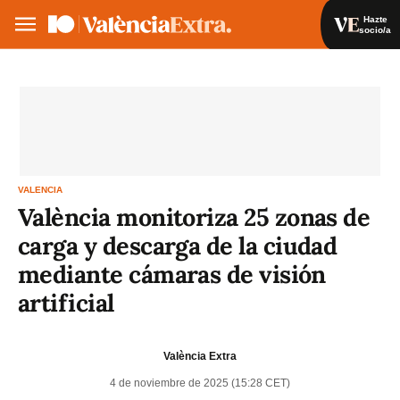
Hazte
socio/a
Hazte socio/a
Iniciar sesión
VA
ES
VALENCIA
València monitoriza 25 zonas de
carga y descarga de la ciudad
mediante cámaras de visión
artificial
València Extra
4 de noviembre de 2025 (15:28 CET)