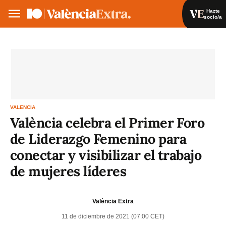
Hazte
socio/a
Hazte socio/a
Iniciar sesión
VA
ES
VALENCIA
València celebra el Primer Foro
de Liderazgo Femenino para
conectar y visibilizar el trabajo
de mujeres líderes
València Extra
11 de diciembre de 2021 (07:00 CET)