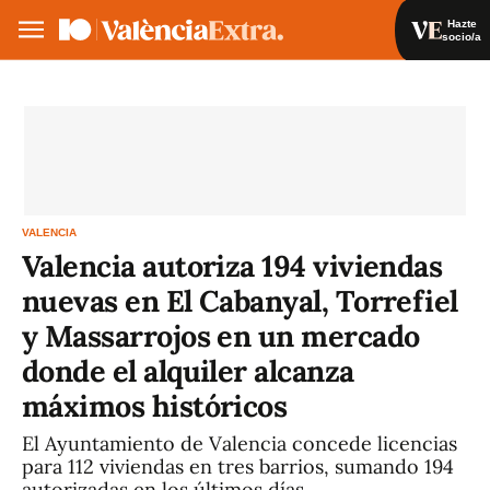
Hazte
socio/a
Hazte socio/a
Iniciar sesión
VA
ES
VALENCIA
Valencia autoriza 194 viviendas
nuevas en El Cabanyal, Torrefiel
y Massarrojos en un mercado
donde el alquiler alcanza
máximos históricos
El Ayuntamiento de Valencia concede licencias
para 112 viviendas en tres barrios, sumando 194
autorizadas en los últimos días