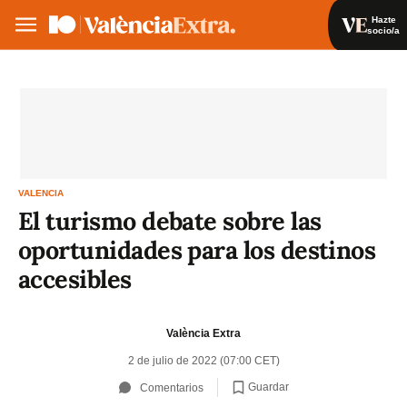
Hazte
socio/a
Hazte socio/a
Iniciar sesión
VA
ES
VALENCIA
El turismo debate sobre las
oportunidades para los destinos
accesibles
València Extra
2 de julio de 2022 (07:00 CET)
Guardar
Comentarios