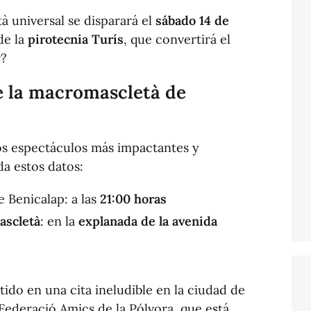
à universal se disparará el
sábado 14 de
de la
pirotecnia Turís
, que convertirá el
r?
e la macromascletà de
los espectáculos más impactantes y
a estos datos:
e Benicalap: a las
21:00 horas
ascletà
: en la
explanada de la avenida
tido en una cita ineludible en la ciudad de
 Federació Amics de la Pólvora, que está