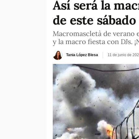
Así será la ma
de este sábado
Macromascletà de verano en
y la macro fiesta con DJs. ¡
Tania López Blesa
11 de junio de 20