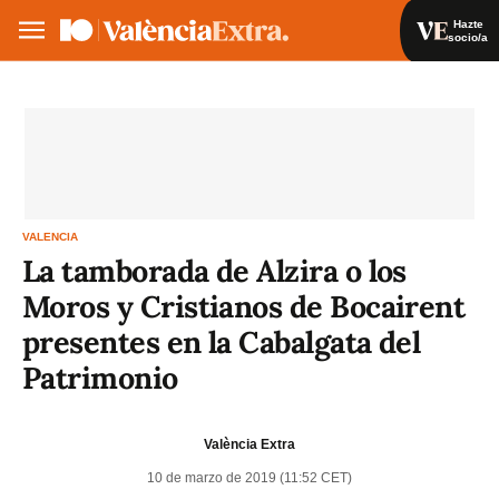
Hazte
socio/a
Hazte socio/a
Iniciar sesión
VA
ES
VALENCIA
La tamborada de Alzira o los
Moros y Cristianos de Bocairent
presentes en la Cabalgata del
Patrimonio
València Extra
10 de marzo de 2019 (11:52 CET)