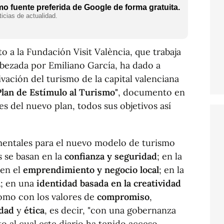
o fuente preferida de Google de forma gratuita.
icias de actualidad.
o a la Fundación Visit València, que trabaja
abezada por Emiliano García, ha dado a
ación del turismo de la capital valenciana
Plan de Estímulo al Turismo"
, documento en
es del nuevo plan, todos sus objetivos así
mentales para el nuevo modelo de turismo
 se basan en la
confianza y seguridad
; en la
 en el
emprendimiento y negocio local
; en la
l
; en una
identidad basada en la creatividad
omo con los valores de
compromiso
,
idad
y
ética
, es decir, "con una gobernanza
o al cual este diario ha tenido acceso.