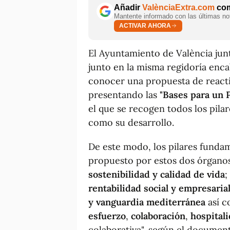
Añadir
ValènciaExtra.com
com
Mantente informado con las últimas not
ACTIVAR AHORA
El Ayuntamiento de València junt
junto en la misma regidoría enc
conocer una propuesta de reactiv
presentando las
"Bases para un 
el que se recogen todos los pilar
como su desarrollo.
De este modo, los pilares funda
propuesto por estos dos órganos
sostenibilidad y calidad de vida
;
rentabilidad social y empresaria
y vanguardia mediterránea
así c
esfuerzo
,
colaboración
,
hospital
colaborativa", según el document