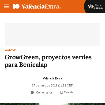
Hazte
socio/a
Hazte socio/a
Iniciar sesión
VA
ES
VALENCIA
GrowGreen, proyectos verdes
para Benicalap
València Extra
27 de junio de 2018 (11:32 CET)
Guardar
Comentarios