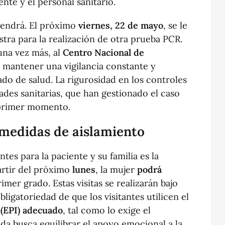
nte y el personal sanitario.
tendrá. El próximo
viernes, 22 de mayo
, se le
tra para la realización de otra prueba PCR.
una vez más, al
Centro Nacional de
e mantener una vigilancia constante y
ado de salud. La rigurosidad en los controles
ades sanitarias, que han gestionado el caso
 primer momento.
 medidas de aislamiento
es para la paciente y su familia es la
partir del próximo
lunes
, la mujer
podrá
imer grado. Estas visitas se realizarán bajo
bligatoriedad de que los visitantes utilicen el
 (EPI) adecuado
, tal como lo exige el
da busca equilibrar el apoyo emocional a la