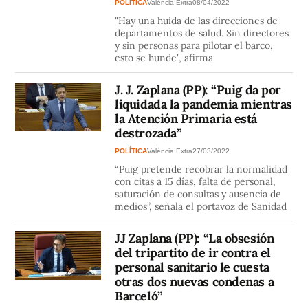
POLÍTICA
València Extra
08/04/2022
"Hay una huida de las direcciones de
departamentos de salud. Sin directores
y sin personas para pilotar el barco,
esto se hunde", afirma
J. J. Zaplana (PP): “Puig da por
liquidada la pandemia mientras
la Atención Primaria está
destrozada”
POLÍTICA
València Extra
27/03/2022
“Puig pretende recobrar la normalidad
con citas a 15 días, falta de personal,
saturación de consultas y ausencia de
medios”, señala el portavoz de Sanidad
JJ Zaplana (PP): “La obsesión
del tripartito de ir contra el
personal sanitario le cuesta
otras dos nuevas condenas a
Barceló”