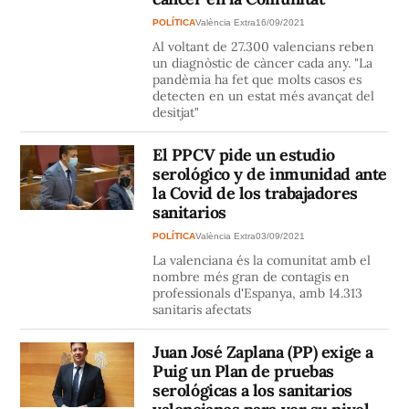
POLÍTICA
València Extra
16/09/2021
Al voltant de 27.300 valencians reben
un diagnòstic de càncer cada any. "La
pandèmia ha fet que molts casos es
detecten en un estat més avançat del
desitjat"
El PPCV pide un estudio
serológico y de inmunidad ante
la Covid de los trabajadores
sanitarios
POLÍTICA
València Extra
03/09/2021
La valenciana és la comunitat amb el
nombre més gran de contagis en
professionals d'Espanya, amb 14.313
sanitaris afectats
Juan José Zaplana (PP) exige a
Puig un Plan de pruebas
serológicas a los sanitarios