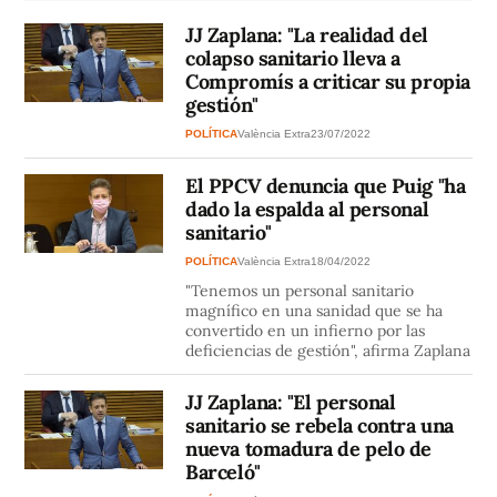
JJ Zaplana: "La realidad del
colapso sanitario lleva a
Compromís a criticar su propia
gestión"
POLÍTICA
València Extra
23/07/2022
El PPCV denuncia que Puig "ha
dado la espalda al personal
sanitario"
POLÍTICA
València Extra
18/04/2022
"Tenemos un personal sanitario
magnífico en una sanidad que se ha
convertido en un infierno por las
deficiencias de gestión", afirma Zaplana
JJ Zaplana: "El personal
sanitario se rebela contra una
nueva tomadura de pelo de
Barceló"