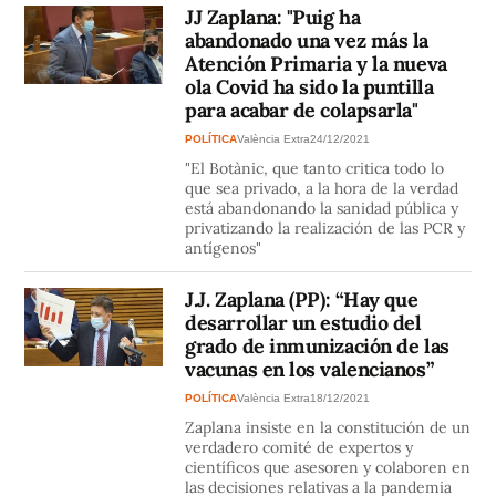
JJ Zaplana: "Puig ha
abandonado una vez más la
Atención Primaria y la nueva
ola Covid ha sido la puntilla
para acabar de colapsarla"
POLÍTICA
València Extra
24/12/2021
"El Botànic, que tanto critica todo lo
que sea privado, a la hora de la verdad
está abandonando la sanidad pública y
privatizando la realización de las PCR y
antígenos"
J.J. Zaplana (PP): “Hay que
desarrollar un estudio del
grado de inmunización de las
vacunas en los valencianos”
POLÍTICA
València Extra
18/12/2021
Zaplana insiste en la constitución de un
verdadero comité de expertos y
científicos que asesoren y colaboren en
las decisiones relativas a la pandemia