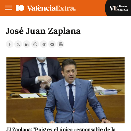
Hazte
socio/a
Hazte socio/a
Iniciar sesión
José Juan Zaplana
VA
ES
JJ Zaplana: "Puig es el único responsable de la