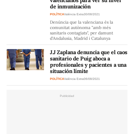
valencianos para ver su nivel
de inmunización
POLÍTICA
València Extra
30/08/2021
Denúncia que la valenciana és la
comunitat autònoma "amb més
sanitaris contagiats", per damunt
d'Andalusia, Madrid i Catalunya
J.J Zaplana denuncia que el caos
sanitario de Puig aboca a
profesionales y pacientes a una
situación límite
POLÍTICA
València Extra
06/08/2021