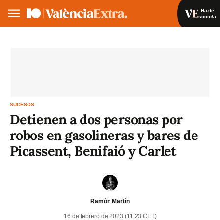
Hazte
socio/a
Hazte socio/a
Iniciar sesión
VA
ES
SUCESOS
Detienen a dos personas por
robos en gasolineras y bares de
Picassent, Benifaió y Carlet
Ramón Martín
16 de febrero de 2023 (11:23 CET)