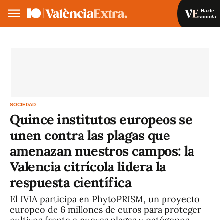
Hazte
socio/a
Hazte socio/a
Iniciar sesión
VA
ES
SOCIEDAD
Quince institutos europeos se
unen contra las plagas que
amenazan nuestros campos: la
Valencia citrícola lidera la
respuesta científica
El IVIA participa en PhytoPRISM, un proyecto
europeo de 6 millones de euros para proteger
cultivos frente a nuevas plagas y patógenos