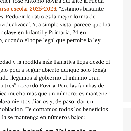
eller José Antonio Rovira durante la rueda
urso escolar 2025-2026
: “Estamos bastante
s. Reducir la ratio es la mejor forma de
vidualizada”. Y, a simple vista, parece que los
r clase
en Infantil y Primaria,
24 en
o
, cuando el tope legal que permite la ley
edad y la medida más llamativa llega desde el
egio podrá seguir abierto aunque solo tenga
ndo llegamos al gobierno el mínimo eran
a tres”, recordó Rovira. Para las familias de
ifica mucho más que un número: es mantener
plazamientos diarios y, de paso, dar un
spoblación. Te contamos todos los beneficios
aula se mantenga en números bajos: