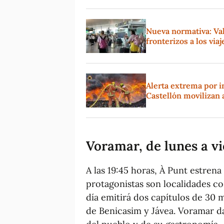
Nueva normativa: Val
fronterizos a los via
Alerta extrema por i
Castellón movilizan 
Voramar, de lunes a vi
A las 19:45 horas, À Punt estrena
protagonistas son localidades c
día emitirá dos capítulos de 30 
de Benicasim y Jávea. Voramar d