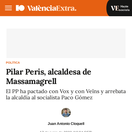
Hazte
socio/a
Hazte socio/a
Iniciar sesión
VA
ES
POLÍTICA
Pilar Peris, alcaldesa de
Massamagrell
El PP ha pactado con Vox y con Veïns y arrebata
la alcaldía al socialista Paco Gómez
Juan Antonio Cloquell