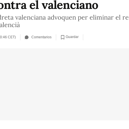
ontra el valenciano
 dreta valenciana advoquen per eliminar el req
alencià
Guardar
20:46 CET)
Comentarios