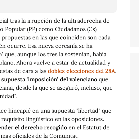
ial tras la irrupción de la ultraderecha de
ido Popular (PP) como Ciudadanos (Cs)
s propuestas en las que coinciden son cada
én ocurre. Esa nueva cercanía se ha
' que, aunque los tres la sostenían, había
lano. Ahora vuelve a estar de actualidad y
estas de cara a las
dobles elecciones del 28A
.
a
supuesta 'imposición' del valenciano
que
iana, desde la que se aseguró, incluso, que
nidad".
ce hincapié en una supuesta "libertad" que
 requisito lingüístico en las oposiciones.
ender el derecho recogido
en el Estatut de
omas oficiales de la Comunitat.