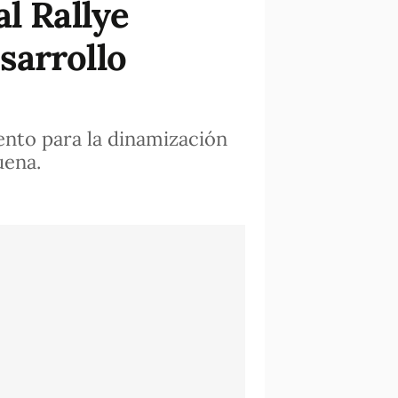
l Rallye
sarrollo
vento para la dinamización
uena.