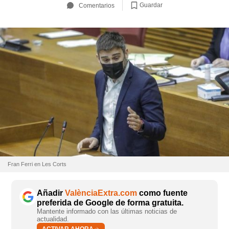
Guardar
Comentarios
Fran Ferri en Les Corts
Añadir
ValènciaExtra.com
como fuente
preferida de Google de forma gratuita.
Mantente informado con las últimas noticias de
actualidad.
ACTIVAR AHORA