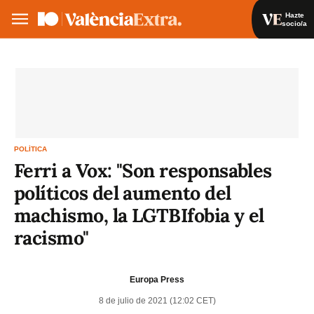
Hazte
socio/a
Hazte socio/a
Iniciar sesión
VA
ES
POLÍTICA
Ferri a Vox: "Son responsables
políticos del aumento del
machismo, la LGTBIfobia y el
racismo"
Europa Press
8 de julio de 2021 (12:02 CET)