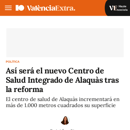
Hazte
socio/a
Hazte socio/a
Iniciar sesión
VA
ES
POLÍTICA
Así será el nuevo Centro de
Salud Integrado de Alaquàs tras
la reforma
El centro de salud de Alaquàs incrementará en
más de 1.000 metros cuadrados su superficie