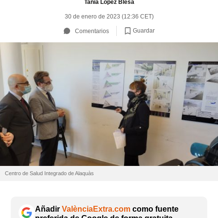
Tania López Blesa
30 de enero de 2023 (12:36 CET)
Guardar
Comentarios
Centro de Salud Integrado de Alaquàs
Añadir
ValènciaExtra.com
como fuente