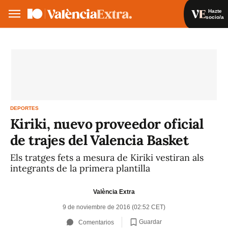
Hazte
socio/a
Hazte socio/a
Iniciar sesión
VA
ES
DEPORTES
Kiriki, nuevo proveedor oficial
de trajes del Valencia Basket
Els tratges fets a mesura de Kiriki vestiran als
integrants de la primera plantilla
València Extra
9 de noviembre de 2016 (02:52 CET)
Guardar
Comentarios